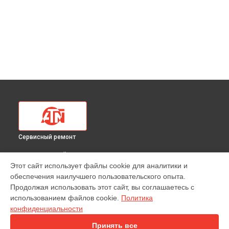
Сервисный ремонт
ВЫБЕРИ СВОЙ ГОРОД
Этот сайт использует файлы cookie для аналитики и
Ремонт или замена крепежных элементов
обеспечения наилучшего пользовательского опыта.
тепловизионного прицела Mars LT 320 4-8x35 ATN в
Продолжая использовать этот сайт, вы соглашаетесь с
Краснодаре
использованием файлов cookie.
Политика
Ремонт или замена крепежных элементов
конфиденциальности
тепловизионного прицела Mars LT 320 4-8x35 ATN в
Ростове-на-Дону
Принять все