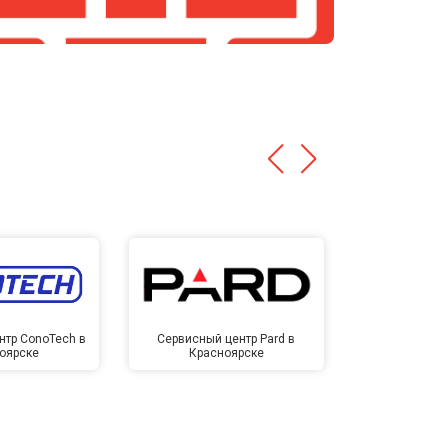
нтр ConoTech в
Сервисный центр Pard в
Сервисный ц
оярске
Красноярске
Крас