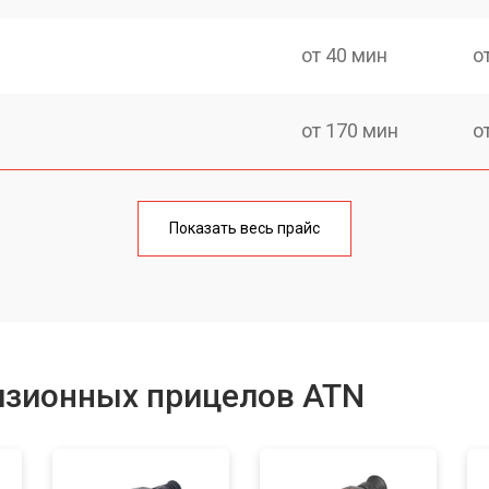
от 40 мин
о
от 170 мин
о
от 70 мин
о
Показать весь прайс
от 90 мин
о
от 100 мин
о
изионных прицелов ATN
от 60 мин
о