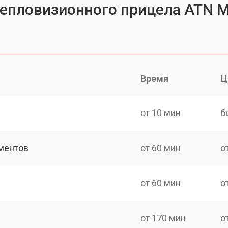
тепловизионного прицела ATN Ma
Время
Ц
от 10 мин
б
ментов
от 60 мин
о
от 60 мин
о
от 170 мин
о