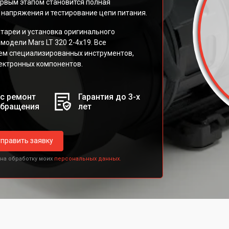
рвым этапом становится полная
 напряжения и тестирование цепи питания.
ареи и установка оригинального
модели Mars LT 320 2-4x19. Все
ем специализированных инструментов,
ектронных компонентов.
с ремонт
Гарантия до 3-х
обращения
лет
править заявку
 на обработку моих
персональных данных.