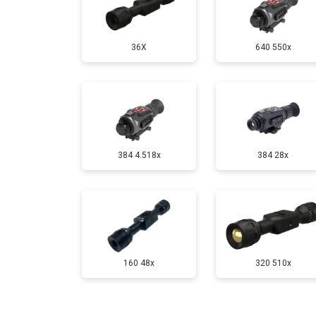
36X
640 550x
384 4.518x
384 28x
160 48x
320 510x