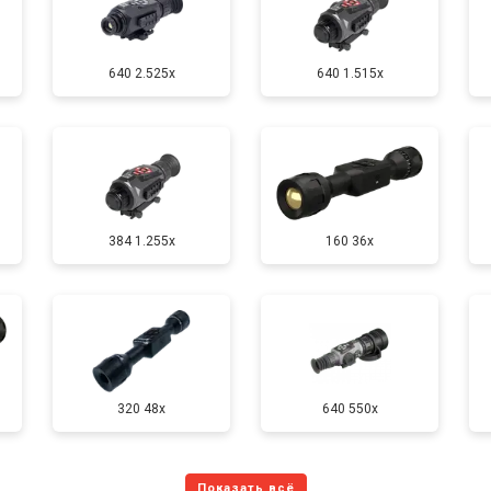
640 2.525x
640 1.515x
384 1.255х
160 36x
320 48x
640 550x