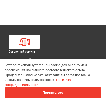
Сервисный ремонт
ВЫБЕРИ СВОЙ ГОРОД
Этот сайт использует файлы cookie для аналитики и
Ремонт тепловизионного прицела 640 1.515X ATN в
обеспечения наилучшего пользовательского опыта.
Краснодаре
Продолжая использовать этот сайт, вы соглашаетесь с
Ремонт тепловизионного прицела 640 1.515X ATN в
использованием файлов cookie.
Политика
Ростове-на-Дону
конфиденциальности
Ремонт тепловизионного прицела 640 1.515X ATN в
Нижнем
Новгороде
Принять все
Ремонт тепловизионного прицела 640 1.515X ATN в
Новосибирске