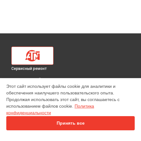
Сервисный ремонт
ВЫБЕРИ СВОЙ ГОРОД
Этот сайт использует файлы cookie для аналитики и
Ремонт тепловизионного прицела 384 728x ATN в
обеспечения наилучшего пользовательского опыта.
Краснодаре
Продолжая использовать этот сайт, вы соглашаетесь с
Ремонт тепловизионного прицела 384 728x ATN в
Ростове-
использованием файлов cookie.
Политика
на-Дону
конфиденциальности
Ремонт тепловизионного прицела 384 728x ATN в
Нижнем
Новгороде
Принять все
Ремонт тепловизионного прицела 384 728x ATN в
Новосибирске