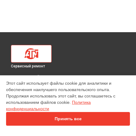
Сервисный ремонт
ВЫБЕРИ СВОЙ ГОРОД
Этот сайт использует файлы cookie для аналитики и
Ремонт тепловизионного прицела 384 1.255x ATN в
обеспечения наилучшего пользовательского опыта.
Краснодаре
Продолжая использовать этот сайт, вы соглашаетесь с
Ремонт тепловизионного прицела 384 1.255x ATN в
использованием файлов cookie.
Политика
Ростове-на-Дону
конфиденциальности
Ремонт тепловизионного прицела 384 1.255x ATN в
Нижнем
Новгороде
Принять все
Ремонт тепловизионного прицела 384 1.255x ATN в
Новосибирске