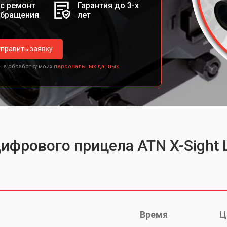
с ремонт
Гарантия до 3-х
обращения
лет
править заявку
 на обработку моих
персональных данных.
ифрового прицела ATN X-Sight 
Время
Ц