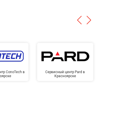
нтр ConoTech в
Сервисный центр Pard в
Сервисный ц
оярске
Красноярске
Крас