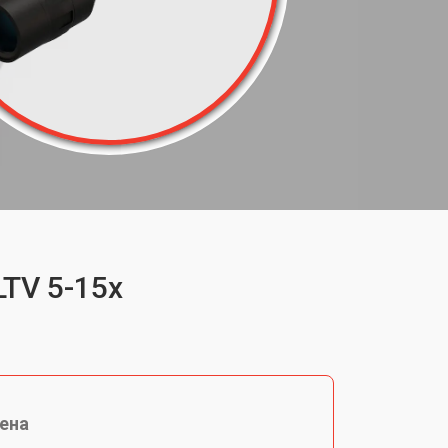
LTV 5-15x
ена