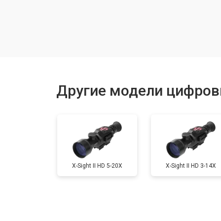
Замена дисплея (экрана)
Замена модуля Wi-Fi
Замена или ремонт батарейного от
Другие модели цифров
X-Sight II HD 5-20X
X-Sight II HD 3-14X