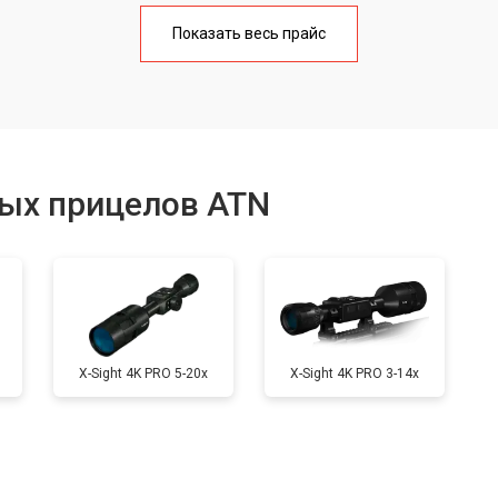
от 60 мин
о
Показать весь прайс
от 70 мин
о
сека
от 40 мин
о
ых прицелов ATN
X-Sight 4K PRO 5-20x
X-Sight 4K PRO 3-14x