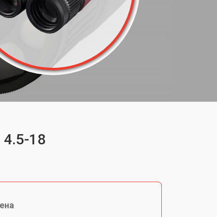
 4.5-18
ена