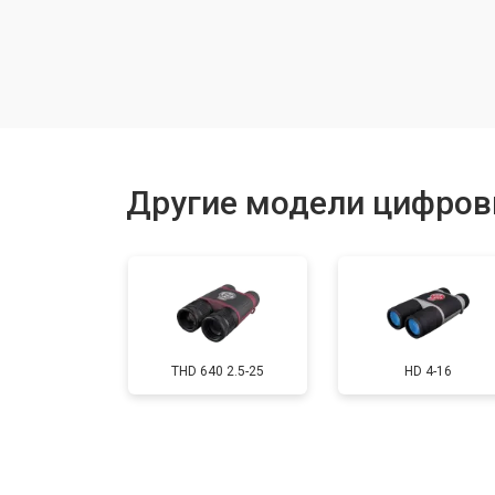
Замена линзы видоискателя
Исправление инверсии изображен
Ремонт встроенного дальнометра
Другие модели цифров
Устранение вертикально-горизонта
Чистка бинокля
THD 640 2.5-25
HD 4-16
Юстировка бинокля
Замена объективов с улучшением 