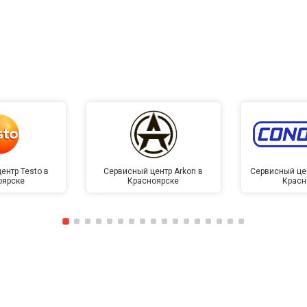
от 50 мин
о
от 40 мин
о
от 130 мин
о
от 40 мин
о
ентр Testo в
Сервисный центр Arkon в
Сервисный це
оярске
Красноярске
Красн
овление)
от 60 мин
о
лаги
от 40 мин
о
от 60 мин
о