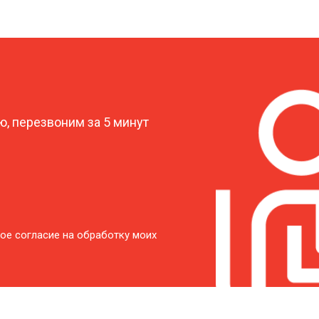
от 50 мин
о
?
от 40 мин
о
, перезвоним за 5 минут
от 60 мин
о
от 50 мин
о
от 60 мин
о
ое согласие на обработку моих
от 40 мин
о