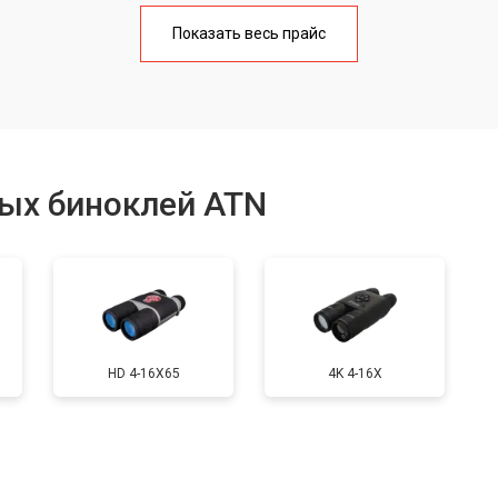
от 80 мин
о
Показать весь прайс
ия
от 90 мин
о
от 40 мин
о
ых биноклей ATN
льных полос в видоискателе
от 150 мин
о
от 40 мин
о
HD 4-16X65
4K 4-16X
от 70 мин
о
характеристик
от 50 мин
о