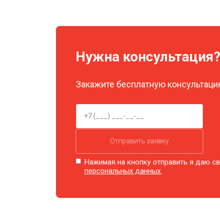
Замена шим контроллера
Нужна консультация
Замена микросхемы усилителя
Закажите бесплатную консультацию
Замена матрицы
Ремонт цепи питания
Отправить заявку
Замена модуля Wi-Fi
Нажимая на кнопку отправить я даю св
персональных данных.
Замена USB порта