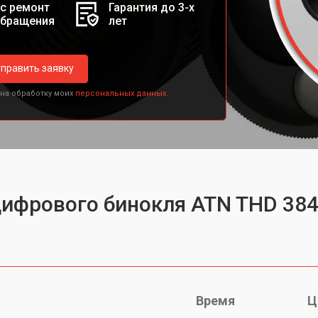
с ремонт
Гарантия до 3-х
обращения
лет
править заявку
 на обработку моих
персональных данных.
цифрового бинокля ATN THD 384
Время
Ц