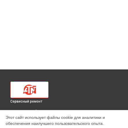
Сервисный ремонт
ВЫБЕРИ СВОЙ ГОРОД
Этот сайт использует файлы cookie для аналитики и
Ремонт цифрового бинокля HD 4-16 ATN в
Краснодаре
обеспечения наилучшего пользовательского опыта.